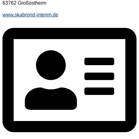
63762 Großostheim
www.skabrond-interim.de