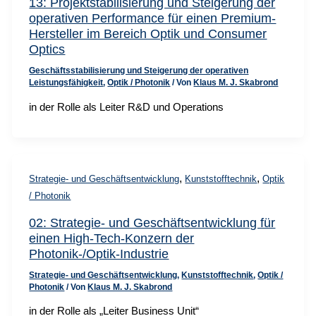
13: Projektstabilisierung und Steigerung der
operativen Performance für einen Premium-
Hersteller im Bereich Optik und Consumer
Optics
Geschäftsstabilisierung und Steigerung der operativen
Leistungsfähigkeit
,
Optik / Photonik
/ Von
Klaus M. J. Skabrond
in der Rolle als Leiter R&D und Operations
,
,
Strategie- und Geschäftsentwicklung
Kunststofftechnik
Optik
/ Photonik
02: Strategie- und Geschäftsentwicklung für
einen High-Tech-Konzern der
Photonik-/Optik-Industrie
Strategie- und Geschäftsentwicklung
,
Kunststofftechnik
,
Optik /
Photonik
/ Von
Klaus M. J. Skabrond
in der Rolle als „Leiter Business Unit“